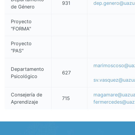
931
dep.genero@uazu
de Género
Proyecto
"FORMA"
Proyecto
"PAS"
marimoscoso@uaz
Departamento
627
Psicológico
sv.vasquez@uazua
Consejería de
magamare@uazuay
715
Aprendizaje
fermercedes@uaz